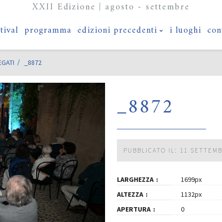
XXII Edizione | agosto - settembre
stival
programma
edizioni precedenti
i luoghi
con
EGATI
_8872
_8872
PUBBLICATO IL: 11 SETTEM
LARGHEZZA
1699px
ALTEZZA
1132px
APERTURA
0