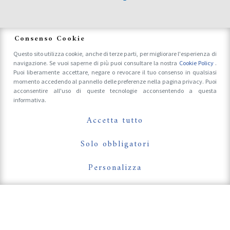
News
Consenso Cookie
Questo sito utilizza cookie, anche di terze parti, per migliorare l'esperienza di
navigazione. Se vuoi saperne di più puoi consultare la nostra
Cookie Policy
.
Accrediti Stampa e Fotografi
Puoi liberamente accettare, negare o revocare il tuo consenso in qualsiasi
momento accedendo al pannello delle preferenze nella pagina privacy. Puoi
acconsentire all'uso di queste tecnologie acconsentendo a questa
informativa.
Follow Us On
Accetta tutto
Solo obbligatori
Personalizza