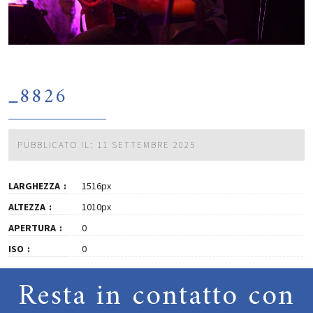
_8826
PUBBLICATO IL: 11 SETTEMBRE 2025
LARGHEZZA
1516px
ALTEZZA
1010px
APERTURA
0
ISO
0
Resta in contatto con