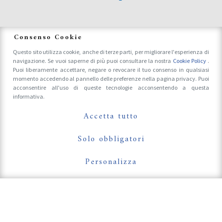
News
Consenso Cookie
Questo sito utilizza cookie, anche di terze parti, per migliorare l'esperienza di
navigazione. Se vuoi saperne di più puoi consultare la nostra
Cookie Policy
.
Accrediti Stampa e Fotografi
Puoi liberamente accettare, negare o revocare il tuo consenso in qualsiasi
momento accedendo al pannello delle preferenze nella pagina privacy. Puoi
acconsentire all'uso di queste tecnologie acconsentendo a questa
informativa.
Follow Us On
Accetta tutto
Solo obbligatori
Personalizza