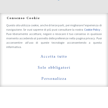
News
Consenso Cookie
Questo sito utilizza cookie, anche di terze parti, per migliorare l'esperienza di
navigazione. Se vuoi saperne di più puoi consultare la nostra
Cookie Policy
.
Accrediti Stampa e Fotografi
Puoi liberamente accettare, negare o revocare il tuo consenso in qualsiasi
momento accedendo al pannello delle preferenze nella pagina privacy. Puoi
acconsentire all'uso di queste tecnologie acconsentendo a questa
informativa.
Follow Us On
Accetta tutto
Solo obbligatori
Personalizza