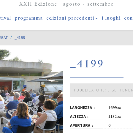
XXII Edizione | agosto - settembre
stival
programma
edizioni precedenti
i luoghi
con
EGATI
_4199
_4199
PUBBLICATO IL: 9 SETTEMB
LARGHEZZA
1699px
ALTEZZA
1132px
APERTURA
0