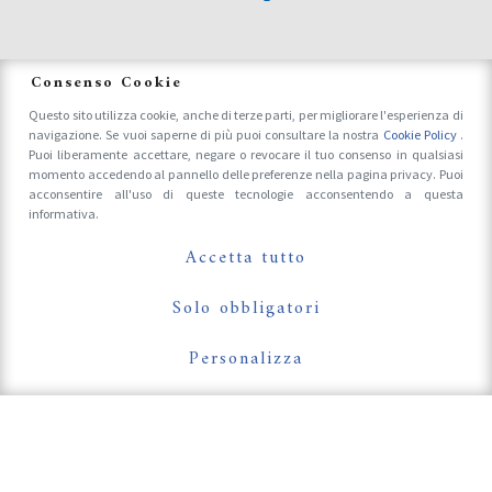
News
Consenso Cookie
Questo sito utilizza cookie, anche di terze parti, per migliorare l'esperienza di
navigazione. Se vuoi saperne di più puoi consultare la nostra
Cookie Policy
.
Accrediti Stampa e Fotografi
Puoi liberamente accettare, negare o revocare il tuo consenso in qualsiasi
momento accedendo al pannello delle preferenze nella pagina privacy. Puoi
acconsentire all'uso di queste tecnologie acconsentendo a questa
informativa.
Follow Us On
Accetta tutto
Solo obbligatori
Personalizza