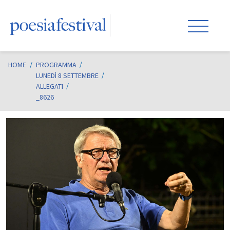
HOME
/
PROGRAMMA
LUNEDÌ 8 SETTEMBRE
ALLEGATI
_8626