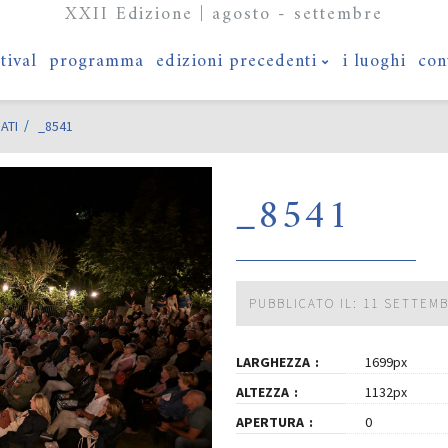
XXII Edizione | agosto - settembre
stival
programma
edizioni precedenti
i luoghi
con
ATI
_8541
_8541
PUBBLICATO IL: 11 SETTEM
LARGHEZZA
1699px
ALTEZZA
1132px
APERTURA
0