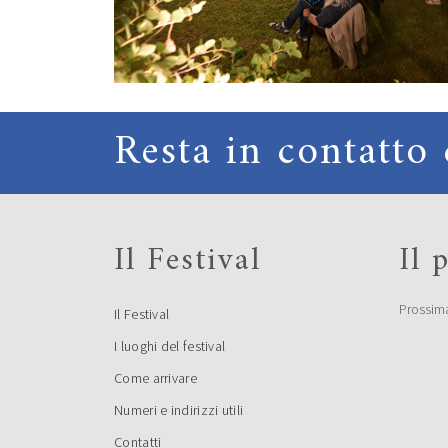
Resta in contatto 
Il Festival
Il
Prossim
Il Festival
I luoghi del festival
Come arrivare
Numeri e indirizzi utili
Contatti