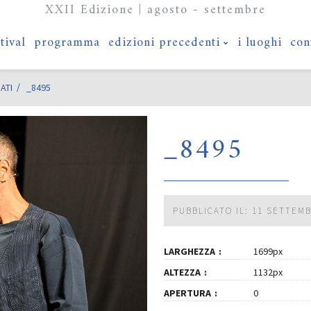
XXII Edizione | agosto - settembre
stival
programma
edizioni precedenti
i luoghi
con
ATI
_8495
_8495
PUBBLICATO IL: 11 SETTEM
LARGHEZZA
1699px
ALTEZZA
1132px
APERTURA
0