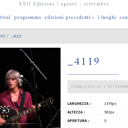
XXII Edizione | agosto - settembre
stival
programma
edizioni precedenti
i luoghi
con
ATI
_4119
_4119
PUBBLICATO IL: 9 SETTEMB
LARGHEZZA
1476px
ALTEZZA
983px
APERTURA
0