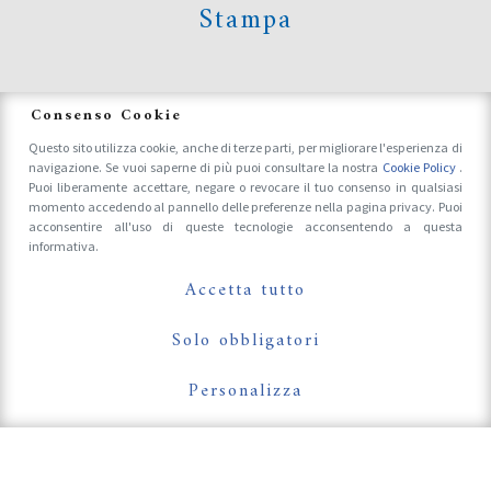
Stampa
News
Consenso Cookie
Questo sito utilizza cookie, anche di terze parti, per migliorare l'esperienza di
navigazione. Se vuoi saperne di più puoi consultare la nostra
Cookie Policy
.
Accrediti Stampa e Fotografi
Puoi liberamente accettare, negare o revocare il tuo consenso in qualsiasi
momento accedendo al pannello delle preferenze nella pagina privacy. Puoi
acconsentire all'uso di queste tecnologie acconsentendo a questa
informativa.
Follow Us On
Accetta tutto
Solo obbligatori
Personalizza