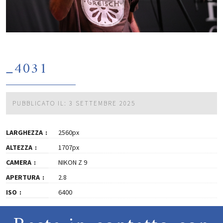
_4031
PUBBLICATO IL: 3 SETTEMBRE 2025
LARGHEZZA
2560px
ALTEZZA
1707px
CAMERA
NIKON Z 9
APERTURA
2.8
ISO
6400