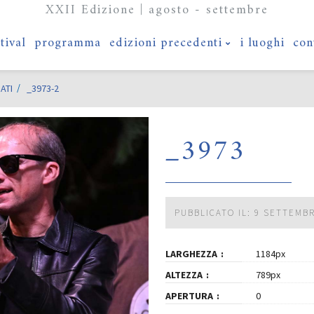
XXII Edizione | agosto - settembre
stival
programma
edizioni precedenti
i luoghi
con
ATI
_3973-2
_3973
PUBBLICATO IL: 9 SETTEMB
LARGHEZZA
1184px
ALTEZZA
789px
APERTURA
0