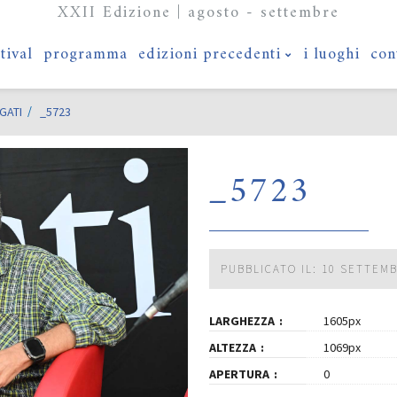
XXII Edizione | agosto - settembre
stival
programma
edizioni precedenti
i luoghi
con
GATI
_5723
_5723
PUBBLICATO IL: 10 SETTEM
LARGHEZZA
1605px
ALTEZZA
1069px
APERTURA
0