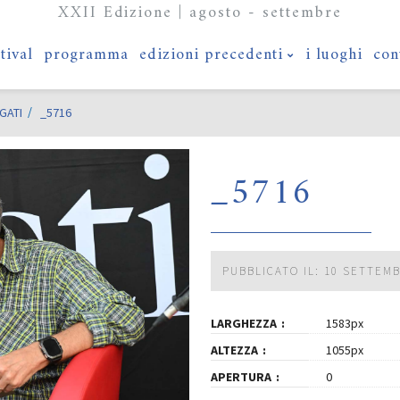
XXII Edizione | agosto - settembre
stival
programma
edizioni precedenti
i luoghi
con
GATI
_5716
_5716
PUBBLICATO IL: 10 SETTEM
LARGHEZZA
1583px
ALTEZZA
1055px
APERTURA
0