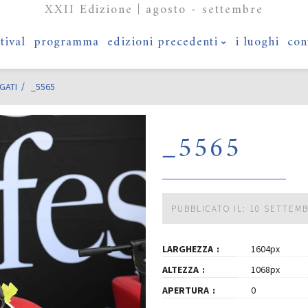
XXII Edizione | agosto - settembre
stival
programma
edizioni precedenti
i luoghi
con
GATI
_5565
_5565
PUBBLICATO IL: 10 SETTEM
LARGHEZZA
1604px
ALTEZZA
1068px
APERTURA
0