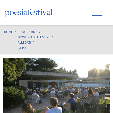
HOME
/
PROGRAMMA
GIOVEDÌ 4 SETTEMBRE
ALLEGATI
_5454