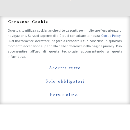
News
Consenso Cookie
Questo sito utilizza cookie, anche di terze parti, per migliorare l'esperienza di
navigazione. Se vuoi saperne di più puoi consultare la nostra
Cookie Policy
.
Accrediti Stampa e Fotografi
Puoi liberamente accettare, negare o revocare il tuo consenso in qualsiasi
momento accedendo al pannello delle preferenze nella pagina privacy. Puoi
acconsentire all'uso di queste tecnologie acconsentendo a questa
informativa.
Follow Us On
Accetta tutto
Solo obbligatori
Personalizza