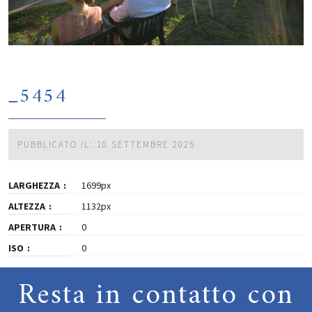
_5454
PUBBLICATO IL: 10 SETTEMBRE 2025
LARGHEZZA
1699px
ALTEZZA
1132px
APERTURA
0
ISO
0
Resta in contatto con