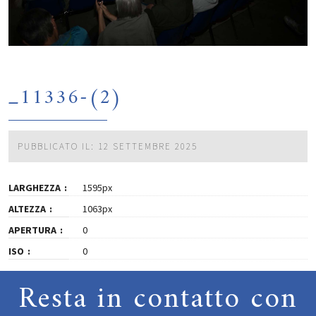
_11336-(2)
PUBBLICATO IL: 12 SETTEMBRE 2025
LARGHEZZA
1595px
ALTEZZA
1063px
APERTURA
0
ISO
0
Resta in contatto con