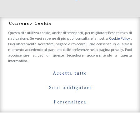
News
Consenso Cookie
Questo sito utilizza cookie, anche di terze parti, per migliorare l'esperienza di
navigazione. Se vuoi saperne di più puoi consultare la nostra
Cookie Policy
.
Accrediti Stampa e Fotografi
Puoi liberamente accettare, negare o revocare il tuo consenso in qualsiasi
momento accedendo al pannello delle preferenze nella pagina privacy. Puoi
acconsentire all'uso di queste tecnologie acconsentendo a questa
informativa.
Follow Us On
Accetta tutto
Solo obbligatori
Personalizza