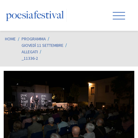
HOME
/
PROGRAMMA
GIOVEDÌ 11 SETTEMBRE
ALLEGATI
_11336-2