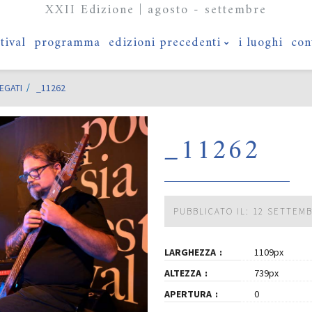
XXII Edizione | agosto - settembre
stival
programma
edizioni precedenti
i luoghi
con
EGATI
_11262
_11262
PUBBLICATO IL: 12 SETTEM
LARGHEZZA
1109px
ALTEZZA
739px
APERTURA
0