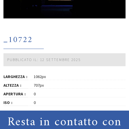
_10722
PUBBLICATO IL: 12 SETTEMBRE 2025
LARGHEZZA
1062px
ALTEZZA
707px
APERTURA
0
ISO
0
Resta in contatto con