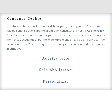
News
Consenso Cookie
Questo sito utilizza cookie, anche di terze parti, per migliorare l'esperienza di
navigazione. Se vuoi saperne di più puoi consultare la nostra
Cookie Policy
.
Accrediti Stampa e Fotografi
Puoi liberamente accettare, negare o revocare il tuo consenso in qualsiasi
momento accedendo al pannello delle preferenze nella pagina privacy. Puoi
acconsentire all'uso di queste tecnologie acconsentendo a questa
informativa.
Follow Us On
Accetta tutto
Solo obbligatori
Personalizza