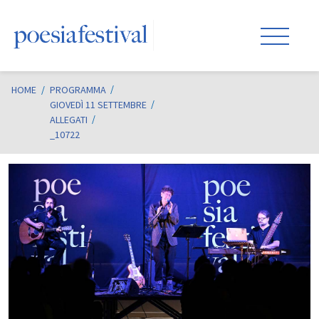
HOME
/
PROGRAMMA
GIOVEDÌ 11 SETTEMBRE
ALLEGATI
_10722