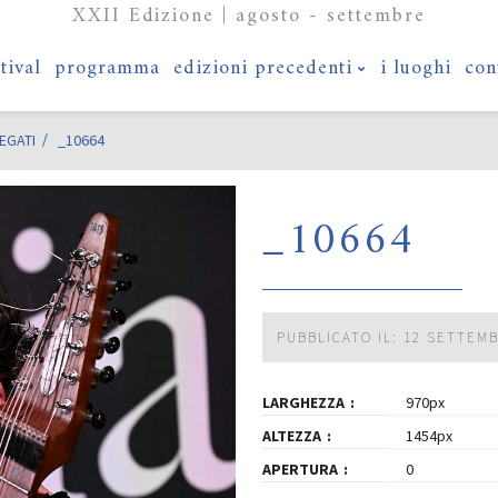
XXII Edizione | agosto - settembre
stival
programma
edizioni precedenti
i luoghi
con
EGATI
_10664
_10664
PUBBLICATO IL: 12 SETTEM
LARGHEZZA
970px
ALTEZZA
1454px
APERTURA
0