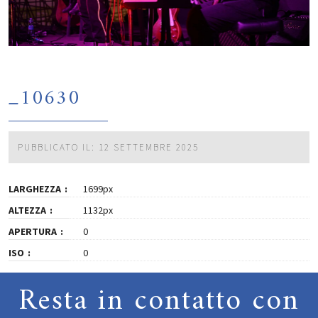
_10630
PUBBLICATO IL: 12 SETTEMBRE 2025
LARGHEZZA
1699px
ALTEZZA
1132px
APERTURA
0
ISO
0
Resta in contatto con