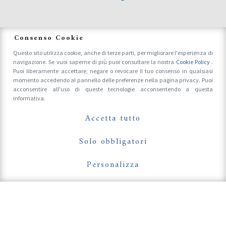
News
Consenso Cookie
Questo sito utilizza cookie, anche di terze parti, per migliorare l'esperienza di
navigazione. Se vuoi saperne di più puoi consultare la nostra
Cookie Policy
.
Accrediti Stampa e Fotografi
Puoi liberamente accettare, negare o revocare il tuo consenso in qualsiasi
momento accedendo al pannello delle preferenze nella pagina privacy. Puoi
acconsentire all'uso di queste tecnologie acconsentendo a questa
informativa.
Follow Us On
Accetta tutto
Solo obbligatori
Personalizza