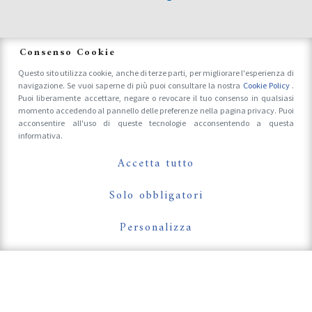
News
Consenso Cookie
Questo sito utilizza cookie, anche di terze parti, per migliorare l'esperienza di
navigazione. Se vuoi saperne di più puoi consultare la nostra
Cookie Policy
.
Accrediti Stampa e Fotografi
Puoi liberamente accettare, negare o revocare il tuo consenso in qualsiasi
momento accedendo al pannello delle preferenze nella pagina privacy. Puoi
acconsentire all'uso di queste tecnologie acconsentendo a questa
informativa.
Follow Us On
Accetta tutto
Solo obbligatori
Personalizza