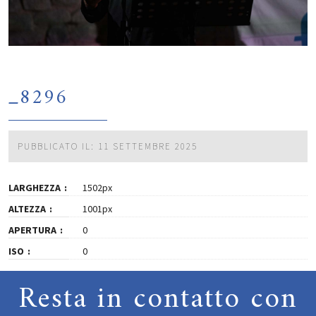
_8296
PUBBLICATO IL: 11 SETTEMBRE 2025
LARGHEZZA
1502px
ALTEZZA
1001px
APERTURA
0
ISO
0
Resta in contatto con