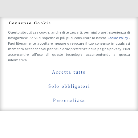
News
Consenso Cookie
Questo sito utilizza cookie, anche di terze parti, per migliorare l'esperienza di
navigazione. Se vuoi saperne di più puoi consultare la nostra
Cookie Policy
.
Accrediti Stampa e Fotografi
Puoi liberamente accettare, negare o revocare il tuo consenso in qualsiasi
momento accedendo al pannello delle preferenze nella pagina privacy. Puoi
acconsentire all'uso di queste tecnologie acconsentendo a questa
informativa.
Follow Us On
Accetta tutto
Solo obbligatori
Personalizza