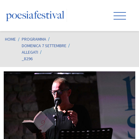
HOME
/
PROGRAMMA
DOMENICA 7 SETTEMBRE
ALLEGATI
_8296