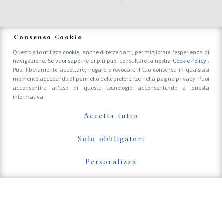
News
Consenso Cookie
Questo sito utilizza cookie, anche di terze parti, per migliorare l'esperienza di
navigazione. Se vuoi saperne di più puoi consultare la nostra
Cookie Policy
.
Accrediti Stampa e Fotografi
Puoi liberamente accettare, negare o revocare il tuo consenso in qualsiasi
momento accedendo al pannello delle preferenze nella pagina privacy. Puoi
acconsentire all'uso di queste tecnologie acconsentendo a questa
informativa.
Follow Us On
Accetta tutto
Solo obbligatori
Personalizza