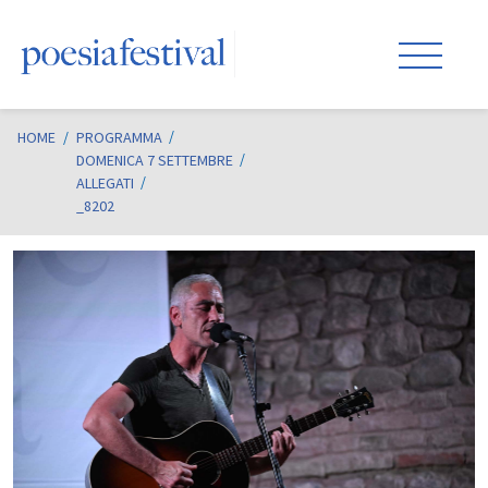
HOME
/
PROGRAMMA
DOMENICA 7 SETTEMBRE
ALLEGATI
_8202