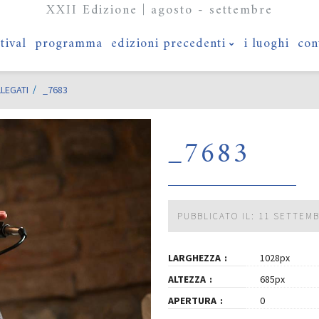
XXII Edizione | agosto - settembre
stival
programma
edizioni precedenti
i luoghi
con
LLEGATI
_7683
_7683
PUBBLICATO IL: 11 SETTEM
LARGHEZZA
1028px
ALTEZZA
685px
APERTURA
0