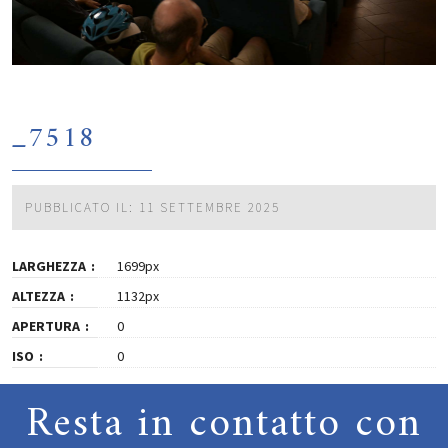
_7518
PUBBLICATO IL: 11 SETTEMBRE 2025
LARGHEZZA
1699px
ALTEZZA
1132px
APERTURA
0
ISO
0
Resta in contatto con