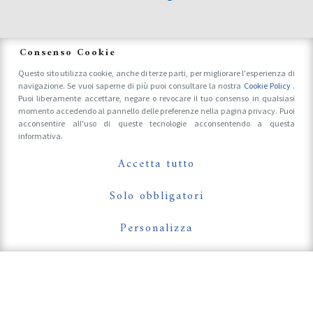
News
Consenso Cookie
Questo sito utilizza cookie, anche di terze parti, per migliorare l'esperienza di
navigazione. Se vuoi saperne di più puoi consultare la nostra
Cookie Policy
.
Accrediti Stampa e Fotografi
Puoi liberamente accettare, negare o revocare il tuo consenso in qualsiasi
momento accedendo al pannello delle preferenze nella pagina privacy. Puoi
acconsentire all'uso di queste tecnologie acconsentendo a questa
informativa.
Follow Us On
Accetta tutto
Solo obbligatori
Personalizza