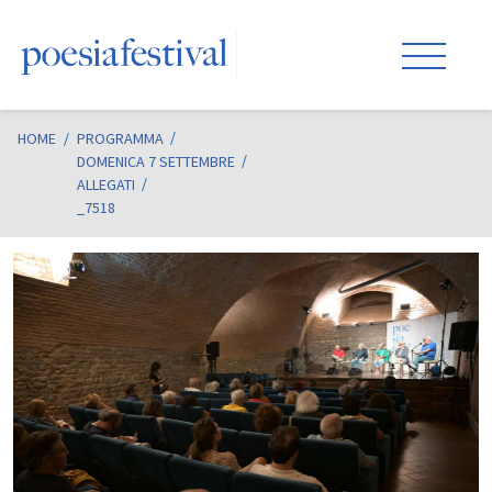
HOME
/
PROGRAMMA
DOMENICA 7 SETTEMBRE
ALLEGATI
_7518