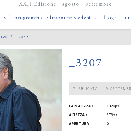
XXII Edizione | agosto - settembre
stival
programma
edizioni precedenti
i luoghi
con
EGATI
_3207-2
_3207
PUBBLICATO IL: 9 SETTEMB
LARGHEZZA
1320px
ALTEZZA
879px
APERTURA
0