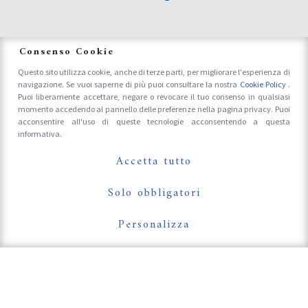
News
Consenso Cookie
Questo sito utilizza cookie, anche di terze parti, per migliorare l'esperienza di
navigazione. Se vuoi saperne di più puoi consultare la nostra
Cookie Policy
.
Accrediti Stampa e Fotografi
Puoi liberamente accettare, negare o revocare il tuo consenso in qualsiasi
momento accedendo al pannello delle preferenze nella pagina privacy. Puoi
acconsentire all'uso di queste tecnologie acconsentendo a questa
informativa.
Follow Us On
Accetta tutto
Solo obbligatori
Personalizza