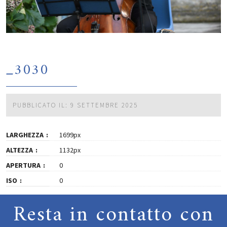
_3030
PUBBLICATO IL: 9 SETTEMBRE 2025
LARGHEZZA
1699px
ALTEZZA
1132px
APERTURA
0
ISO
0
Resta in contatto con