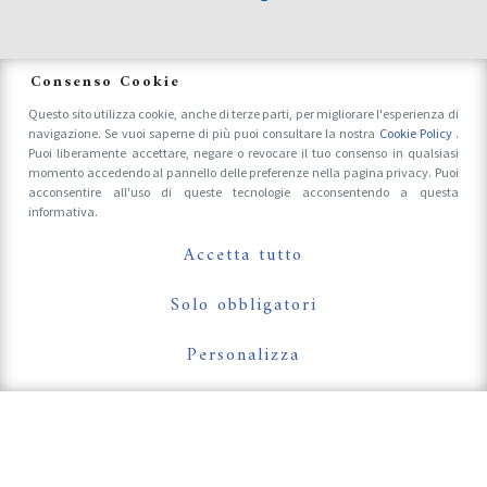
News
Consenso Cookie
Questo sito utilizza cookie, anche di terze parti, per migliorare l'esperienza di
navigazione. Se vuoi saperne di più puoi consultare la nostra
Cookie Policy
.
Accrediti Stampa e Fotografi
Puoi liberamente accettare, negare o revocare il tuo consenso in qualsiasi
momento accedendo al pannello delle preferenze nella pagina privacy. Puoi
acconsentire all'uso di queste tecnologie acconsentendo a questa
informativa.
Follow Us On
Accetta tutto
Solo obbligatori
Personalizza