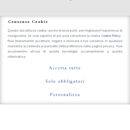
News
Consenso Cookie
Questo sito utilizza cookie, anche di terze parti, per migliorare l'esperienza di
navigazione. Se vuoi saperne di più puoi consultare la nostra
Cookie Policy
.
Accrediti Stampa e Fotografi
Puoi liberamente accettare, negare o revocare il tuo consenso in qualsiasi
momento accedendo al pannello delle preferenze nella pagina privacy. Puoi
acconsentire all'uso di queste tecnologie acconsentendo a questa
informativa.
Follow Us On
Accetta tutto
Solo obbligatori
Personalizza