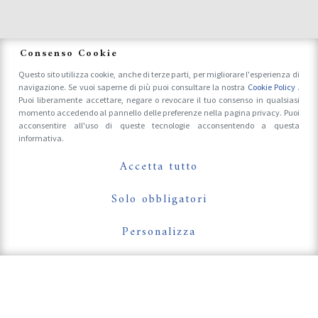
News
Consenso Cookie
Questo sito utilizza cookie, anche di terze parti, per migliorare l'esperienza di
navigazione. Se vuoi saperne di più puoi consultare la nostra
Cookie Policy
.
Accrediti Stampa e Fotografi
Puoi liberamente accettare, negare o revocare il tuo consenso in qualsiasi
momento accedendo al pannello delle preferenze nella pagina privacy. Puoi
acconsentire all'uso di queste tecnologie acconsentendo a questa
informativa.
Follow Us On
Accetta tutto
Solo obbligatori
Personalizza