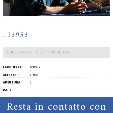
_13953
PUBBLICATO IL: 16 SETTEMBRE 2025
LARGHEZZA
1080px
ALTEZZA
719px
APERTURA
0
ISO
0
Resta in contatto con