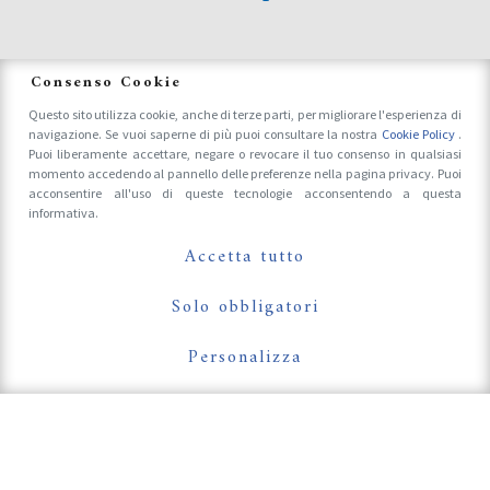
News
Consenso Cookie
Questo sito utilizza cookie, anche di terze parti, per migliorare l'esperienza di
navigazione. Se vuoi saperne di più puoi consultare la nostra
Cookie Policy
.
Accrediti Stampa e Fotografi
Puoi liberamente accettare, negare o revocare il tuo consenso in qualsiasi
momento accedendo al pannello delle preferenze nella pagina privacy. Puoi
acconsentire all'uso di queste tecnologie acconsentendo a questa
informativa.
Follow Us On
Accetta tutto
Solo obbligatori
Personalizza