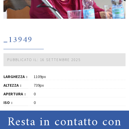
_13949
PUBBLICATO IL: 16 SETTEMBRE 2025
LARGHEZZA
1109px
ALTEZZA
739px
APERTURA
0
ISO
0
Resta in contatto con