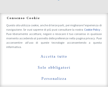
News
Consenso Cookie
Questo sito utilizza cookie, anche di terze parti, per migliorare l'esperienza di
navigazione. Se vuoi saperne di più puoi consultare la nostra
Cookie Policy
.
Accrediti Stampa e Fotografi
Puoi liberamente accettare, negare o revocare il tuo consenso in qualsiasi
momento accedendo al pannello delle preferenze nella pagina privacy. Puoi
acconsentire all'uso di queste tecnologie acconsentendo a questa
informativa.
Follow Us On
Accetta tutto
Solo obbligatori
Personalizza