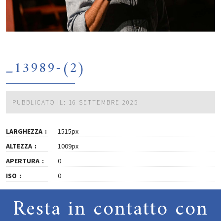
_13989-(2)
PUBBLICATO IL: 16 SETTEMBRE 2025
LARGHEZZA
1515px
ALTEZZA
1009px
APERTURA
0
ISO
0
Resta in contatto con