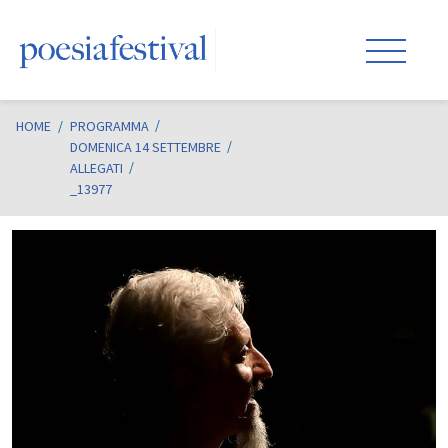
HOME
/
PROGRAMMA
DOMENICA 14 SETTEMBRE
ALLEGATI
_13977