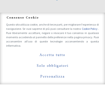
News
Consenso Cookie
Questo sito utilizza cookie, anche di terze parti, per migliorare l'esperienza di
navigazione. Se vuoi saperne di più puoi consultare la nostra
Cookie Policy
.
Accrediti Stampa e Fotografi
Puoi liberamente accettare, negare o revocare il tuo consenso in qualsiasi
momento accedendo al pannello delle preferenze nella pagina privacy. Puoi
acconsentire all'uso di queste tecnologie acconsentendo a questa
informativa.
Follow Us On
Accetta tutto
Solo obbligatori
Personalizza