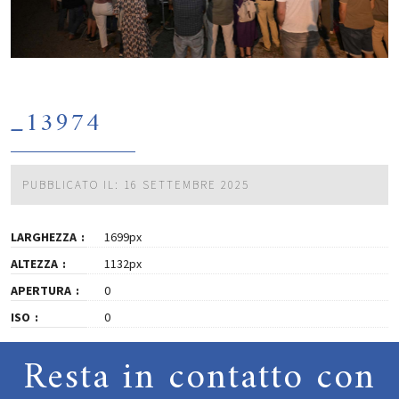
_13974
PUBBLICATO IL: 16 SETTEMBRE 2025
LARGHEZZA
1699px
ALTEZZA
1132px
APERTURA
0
ISO
0
Resta in contatto con