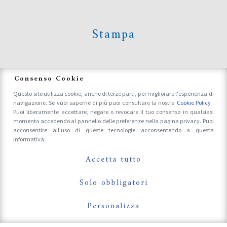
Stampa
News
Consenso Cookie
Questo sito utilizza cookie, anche di terze parti, per migliorare l'esperienza di
navigazione. Se vuoi saperne di più puoi consultare la nostra
Cookie Policy
.
Accrediti Stampa e Fotografi
Puoi liberamente accettare, negare o revocare il tuo consenso in qualsiasi
momento accedendo al pannello delle preferenze nella pagina privacy. Puoi
acconsentire all'uso di queste tecnologie acconsentendo a questa
informativa.
Follow Us On
Accetta tutto
Solo obbligatori
Personalizza