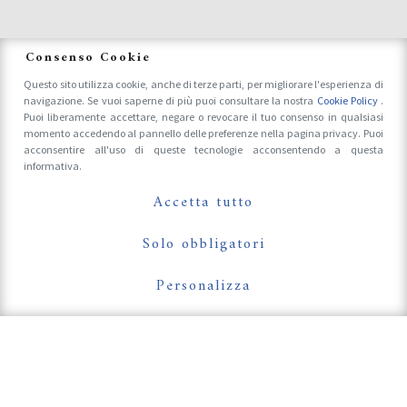
News
Consenso Cookie
Questo sito utilizza cookie, anche di terze parti, per migliorare l'esperienza di
navigazione. Se vuoi saperne di più puoi consultare la nostra
Cookie Policy
.
Accrediti Stampa e Fotografi
Puoi liberamente accettare, negare o revocare il tuo consenso in qualsiasi
momento accedendo al pannello delle preferenze nella pagina privacy. Puoi
acconsentire all'uso di queste tecnologie acconsentendo a questa
informativa.
Follow Us On
Accetta tutto
Solo obbligatori
Personalizza