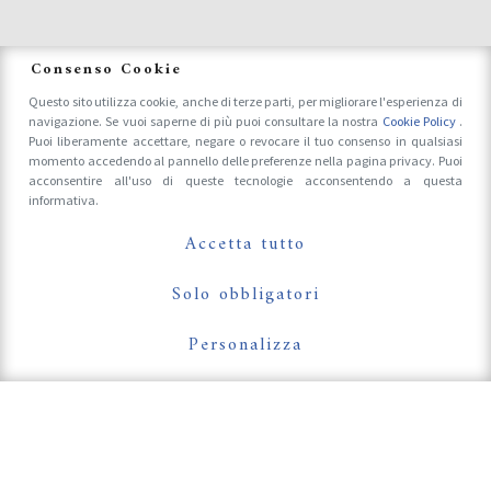
News
Consenso Cookie
Questo sito utilizza cookie, anche di terze parti, per migliorare l'esperienza di
navigazione. Se vuoi saperne di più puoi consultare la nostra
Cookie Policy
.
Accrediti Stampa e Fotografi
Puoi liberamente accettare, negare o revocare il tuo consenso in qualsiasi
momento accedendo al pannello delle preferenze nella pagina privacy. Puoi
acconsentire all'uso di queste tecnologie acconsentendo a questa
informativa.
Follow Us On
Accetta tutto
Solo obbligatori
Personalizza