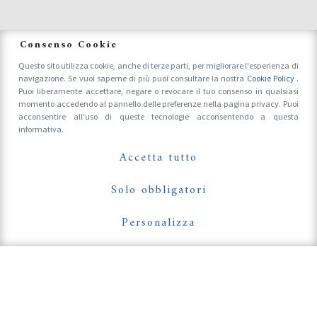
News
Consenso Cookie
Questo sito utilizza cookie, anche di terze parti, per migliorare l'esperienza di
navigazione. Se vuoi saperne di più puoi consultare la nostra
Cookie Policy
.
Accrediti Stampa e Fotografi
Puoi liberamente accettare, negare o revocare il tuo consenso in qualsiasi
momento accedendo al pannello delle preferenze nella pagina privacy. Puoi
acconsentire all'uso di queste tecnologie acconsentendo a questa
informativa.
Follow Us On
Accetta tutto
Solo obbligatori
Personalizza