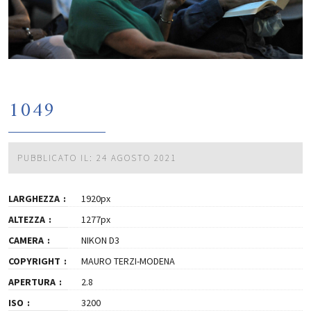
1049
PUBBLICATO IL: 24 AGOSTO 2021
LARGHEZZA
1920px
ALTEZZA
1277px
CAMERA
NIKON D3
COPYRIGHT
MAURO TERZI-MODENA
APERTURA
2.8
ISO
3200