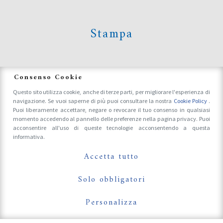
Stampa
News
Consenso Cookie
Questo sito utilizza cookie, anche di terze parti, per migliorare l'esperienza di
navigazione. Se vuoi saperne di più puoi consultare la nostra
Cookie Policy
.
Accrediti Stampa e Fotografi
Puoi liberamente accettare, negare o revocare il tuo consenso in qualsiasi
momento accedendo al pannello delle preferenze nella pagina privacy. Puoi
acconsentire all'uso di queste tecnologie acconsentendo a questa
informativa.
Follow Us On
Accetta tutto
Solo obbligatori
Personalizza