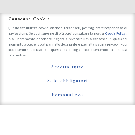
News
Consenso Cookie
Questo sito utilizza cookie, anche di terze parti, per migliorare l'esperienza di
navigazione. Se vuoi saperne di più puoi consultare la nostra
Cookie Policy
.
Accrediti Stampa e Fotografi
Puoi liberamente accettare, negare o revocare il tuo consenso in qualsiasi
momento accedendo al pannello delle preferenze nella pagina privacy. Puoi
acconsentire all'uso di queste tecnologie acconsentendo a questa
informativa.
Follow Us On
Accetta tutto
Solo obbligatori
Personalizza