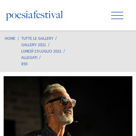
HOME
/
TUTTE LE GALLERY
GALLERY 2021
LUNEDÌ 19 LUGLIO 2021
ALLEGATI
893