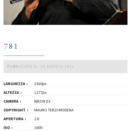
781
PUBBLICATO IL: 24 AGOSTO 2021
LARGHEZZA
1920px
ALTEZZA
1277px
CAMERA
NIKON D3
COPYRIGHT
MAURO TERZI-MODENA
APERTURA
2.8
ISO
1600