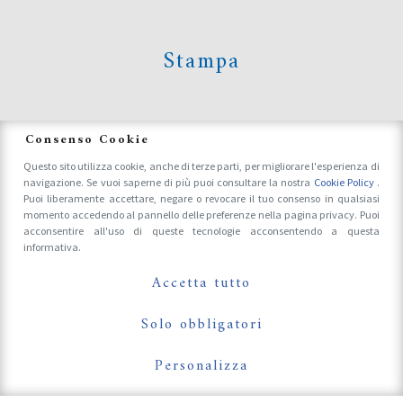
Stampa
News
Consenso Cookie
Questo sito utilizza cookie, anche di terze parti, per migliorare l'esperienza di
navigazione. Se vuoi saperne di più puoi consultare la nostra
Cookie Policy
.
Accrediti Stampa e Fotografi
Puoi liberamente accettare, negare o revocare il tuo consenso in qualsiasi
momento accedendo al pannello delle preferenze nella pagina privacy. Puoi
acconsentire all'uso di queste tecnologie acconsentendo a questa
informativa.
Follow Us On
Accetta tutto
Solo obbligatori
Personalizza