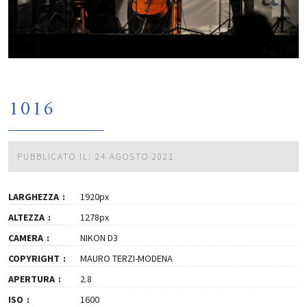
1016
PUBBLICATO IL: 24 AGOSTO 2021
LARGHEZZA
1920px
ALTEZZA
1278px
CAMERA
NIKON D3
COPYRIGHT
MAURO TERZI-MODENA
APERTURA
2.8
ISO
1600