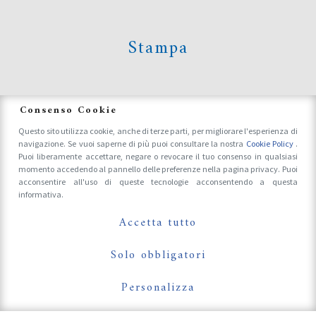
Stampa
News
Consenso Cookie
Questo sito utilizza cookie, anche di terze parti, per migliorare l'esperienza di
navigazione. Se vuoi saperne di più puoi consultare la nostra
Cookie Policy
.
Accrediti Stampa e Fotografi
Puoi liberamente accettare, negare o revocare il tuo consenso in qualsiasi
momento accedendo al pannello delle preferenze nella pagina privacy. Puoi
acconsentire all'uso di queste tecnologie acconsentendo a questa
informativa.
Follow Us On
Accetta tutto
Solo obbligatori
Personalizza