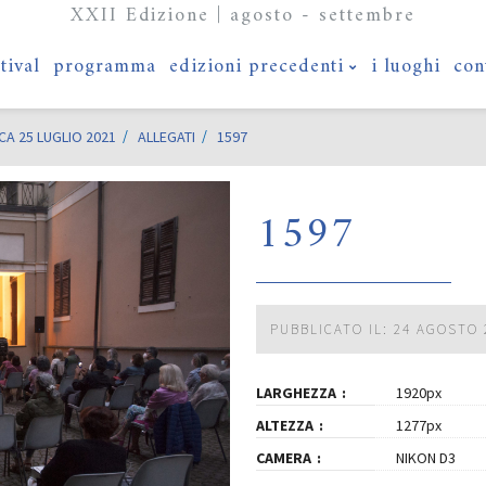
XXII Edizione | agosto - settembre
stival
programma
edizioni precedenti
i luoghi
con
A 25 LUGLIO 2021
ALLEGATI
1597
1597
PUBBLICATO IL: 24 AGOSTO 
LARGHEZZA
1920px
ALTEZZA
1277px
CAMERA
NIKON D3