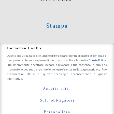
Stampa
News
Consenso Cookie
Questo sito utilizza cookie, anche di terze parti, per migliorare l'esperienza di
navigazione. Se vuoi saperne di più puoi consultare la nostra
Cookie Policy
.
Accrediti Stampa e Fotografi
Puoi liberamente accettare, negare o revocare il tuo consenso in qualsiasi
momento accedendo al pannello delle preferenze nella pagina privacy. Puoi
acconsentire all'uso di queste tecnologie acconsentendo a questa
informativa.
Follow Us On
Accetta tutto
Solo obbligatori
Personalizza