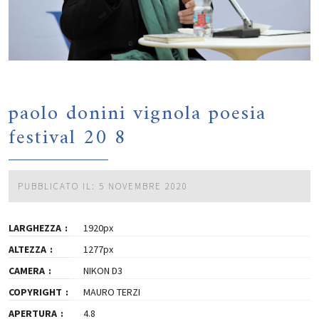
paolo donini vignola poesia
festival 20 8
PUBBLICATO IL: 5 NOVEMBRE 2020
LARGHEZZA
1920px
ALTEZZA
1277px
CAMERA
NIKON D3
COPYRIGHT
MAURO TERZI
APERTURA
4.8