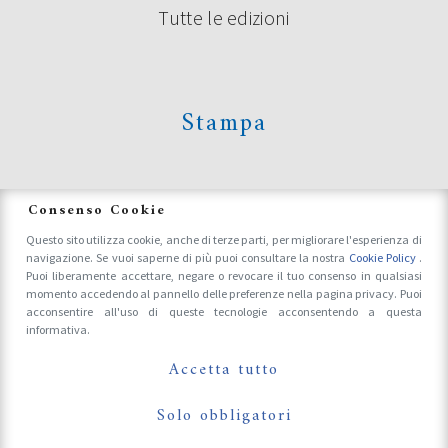
Tutte le edizioni
Stampa
News
Consenso Cookie
Questo sito utilizza cookie, anche di terze parti, per migliorare l'esperienza di
navigazione. Se vuoi saperne di più puoi consultare la nostra
Cookie Policy
.
Accrediti Stampa e Fotografi
Puoi liberamente accettare, negare o revocare il tuo consenso in qualsiasi
momento accedendo al pannello delle preferenze nella pagina privacy. Puoi
acconsentire all'uso di queste tecnologie acconsentendo a questa
informativa.
Follow Us On
Accetta tutto
Solo obbligatori