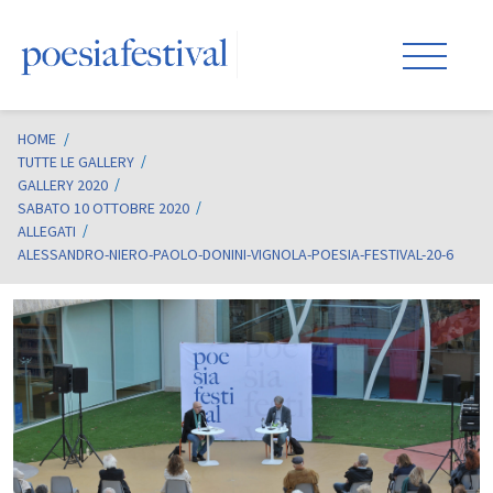
HOME
/
TUTTE LE GALLERY
GALLERY 2020
SABATO 10 OTTOBRE 2020
ALLEGATI
ALESSANDRO-NIERO-PAOLO-DONINI-VIGNOLA-POESIA-FESTIVAL-20-6